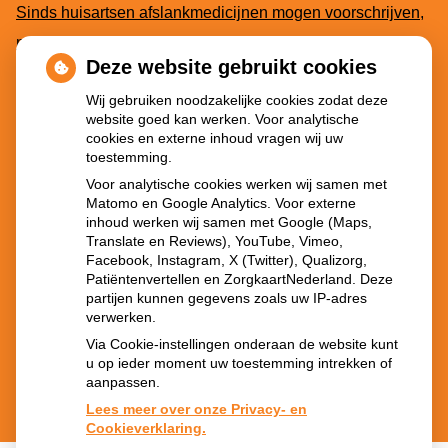
Sinds huisartsen afslankmedicijnen mogen voorschrijven,
neemt gebruik toe
Deze website gebruikt cookies
Schurft sinds corona geen vergeten ziekte meer: aantal
Wij gebruiken noodzakelijke cookies zodat deze
uitbraken fors gestegen
website goed kan werken. Voor analytische
Stoppen met afslankmedicijnen betekent zonder
cookies en externe inhoud vragen wij uw
toestemming.
leefstijlaanpassingen weer gewichtstoename
Voor analytische cookies werken wij samen met
Kookadvies drinkwater in provincie Utrecht vanwege
Matomo en Google Analytics. Voor externe
besmetting
inhoud werken wij samen met Google (Maps,
Translate en Reviews), YouTube, Vimeo,
Terugroepactie babyvoeding Nestlé: bacterie kan baby’s
Facebook, Instagram, X (Twitter), Qualizorg,
Patiëntenvertellen en ZorgkaartNederland. Deze
ziek maken
partijen kunnen gegevens zoals uw IP-adres
verwerken.
Via Cookie-instellingen onderaan de website kunt
u op ieder moment uw toestemming intrekken of
aanpassen.
Lees meer over onze Privacy- en
Cookieverklaring.