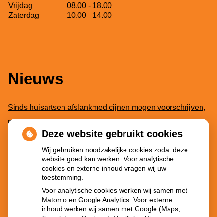
Vrijdag
08.00 - 18.00
Zaterdag
10.00 - 14.00
Nieuws
Sinds huisartsen afslankmedicijnen mogen voorschrijven,
neemt gebruik toe
Deze website gebruikt cookies
Schurft sinds corona geen vergeten ziekte meer: aantal
Wij gebruiken noodzakelijke cookies zodat deze
uitbraken fors gestegen
website goed kan werken. Voor analytische
Stoppen met afslankmedicijnen betekent zonder
cookies en externe inhoud vragen wij uw
toestemming.
leefstijlaanpassingen weer gewichtstoename
Voor analytische cookies werken wij samen met
Kookadvies drinkwater in provincie Utrecht vanwege
Matomo en Google Analytics. Voor externe
inhoud werken wij samen met Google (Maps,
besmetting